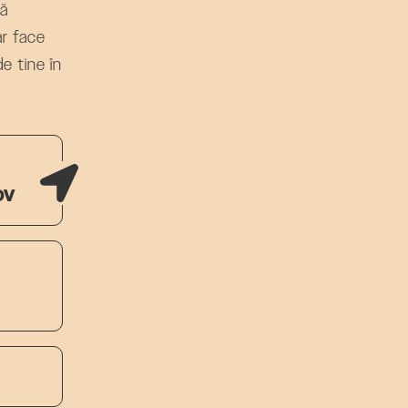
ză
ar face
de tine în
ov