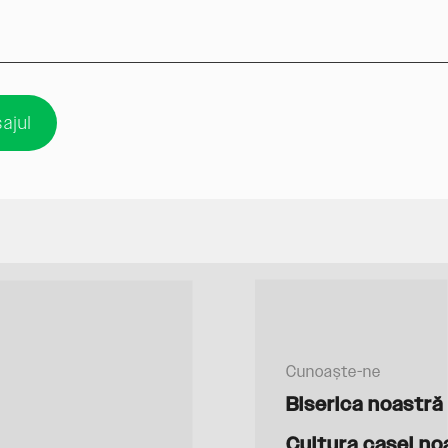
ajul
Cunoaște-ne
Biserica noastră
Cultura casei no