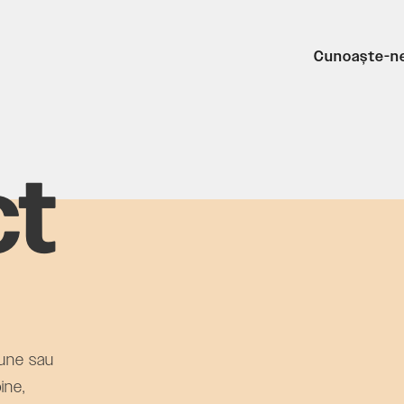
Cunoaște-n
ct
ciune sau
ine,